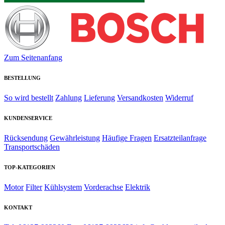
Zum Seitenanfang
BESTELLUNG
So wird bestellt
Zahlung
Lieferung
Versandkosten
Widerruf
KUNDENSERVICE
Rücksendung
Gewährleistung
Häufige Fragen
Ersatzteilanfrage
Transportschäden
TOP-KATEGORIEN
Motor
Filter
Kühlsystem
Vorderachse
Elektrik
KONTAKT