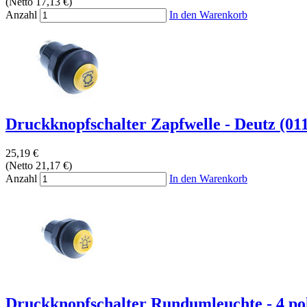
(Netto 17,13 €)
Anzahl
In den Warenkorb
Druckknopfschalter Zapfwelle - Deutz (01
25,19 €
(Netto 21,17 €)
Anzahl
In den Warenkorb
Druckknopfschalter Rundumleuchte - 4 po