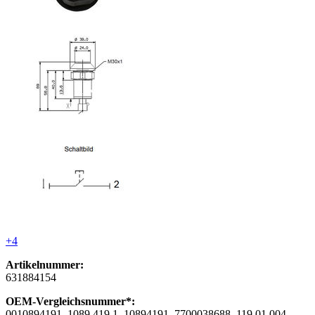
+4
Artikelnummer:
631884154
OEM-Vergleichsnummer*:
0010894191, 1089 419 1, 10894191, 7700038688, 119 01 004