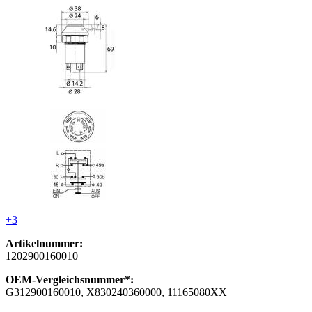
+3
Artikelnummer:
1202900160010
OEM-Vergleichsnummer*:
G312900160010, X830240360000, 11165080XX