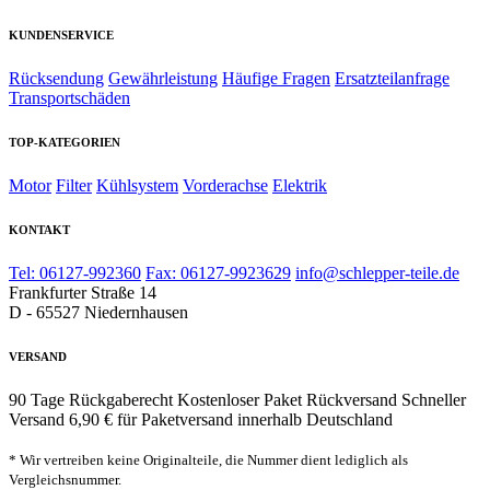
KUNDENSERVICE
Rücksendung
Gewährleistung
Häufige Fragen
Ersatzteilanfrage
Transportschäden
TOP-KATEGORIEN
Motor
Filter
Kühlsystem
Vorderachse
Elektrik
KONTAKT
Tel: 06127-992360
Fax: 06127-9923629
info@schlepper-teile.de
Frankfurter Straße 14
D - 65527 Niedernhausen
VERSAND
90 Tage Rückgaberecht
Kostenloser Paket Rückversand
Schneller
Versand
6,90 € für Paketversand innerhalb Deutschland
* Wir vertreiben keine Originalteile, die Nummer dient lediglich als
Vergleichsnummer.