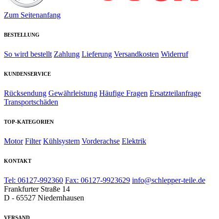
Zum Seitenanfang
BESTELLUNG
So wird bestellt
Zahlung
Lieferung
Versandkosten
Widerruf
KUNDENSERVICE
Rücksendung
Gewährleistung
Häufige Fragen
Ersatzteilanfrage
Transportschäden
TOP-KATEGORIEN
Motor
Filter
Kühlsystem
Vorderachse
Elektrik
KONTAKT
Tel: 06127-992360
Fax: 06127-9923629
info@schlepper-teile.de
Frankfurter Straße 14
D - 65527 Niedernhausen
VERSAND