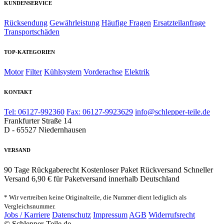
KUNDENSERVICE
Rücksendung
Gewährleistung
Häufige Fragen
Ersatzteilanfrage
Transportschäden
TOP-KATEGORIEN
Motor
Filter
Kühlsystem
Vorderachse
Elektrik
KONTAKT
Tel: 06127-992360
Fax: 06127-9923629
info@schlepper-teile.de
Frankfurter Straße 14
D - 65527 Niedernhausen
VERSAND
90 Tage Rückgaberecht
Kostenloser Paket Rückversand
Schneller
Versand
6,90 € für Paketversand innerhalb Deutschland
* Wir vertreiben keine Originalteile, die Nummer dient lediglich als
Vergleichsnummer.
Jobs / Karriere
Datenschutz
Impressum
AGB
Widerrufsrecht
© Schlepper-Teile.de