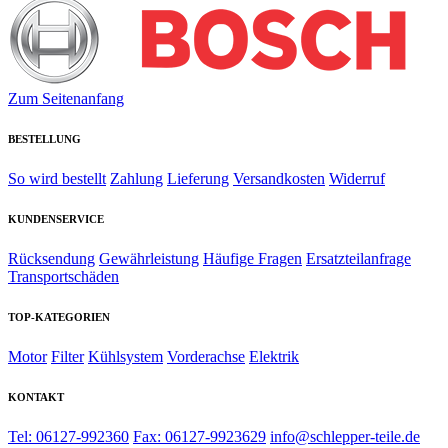
Zum Seitenanfang
BESTELLUNG
So wird bestellt
Zahlung
Lieferung
Versandkosten
Widerruf
KUNDENSERVICE
Rücksendung
Gewährleistung
Häufige Fragen
Ersatzteilanfrage
Transportschäden
TOP-KATEGORIEN
Motor
Filter
Kühlsystem
Vorderachse
Elektrik
KONTAKT
Tel: 06127-992360
Fax: 06127-9923629
info@schlepper-teile.de