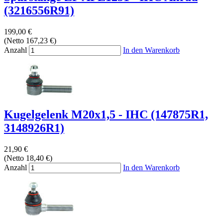
(3216556R91)
199,00 €
(Netto 167,23 €)
Anzahl
In den Warenkorb
Kugelgelenk M20x1,5 - IHC (147875R1,
3148926R1)
21,90 €
(Netto 18,40 €)
Anzahl
In den Warenkorb