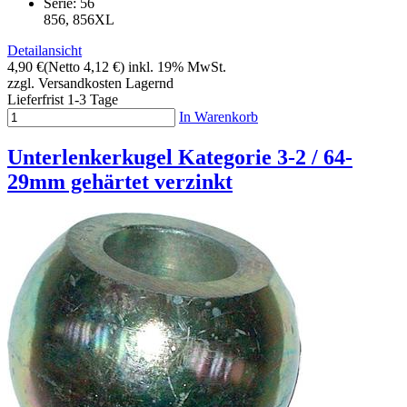
Serie: 56
856, 856XL
Detailansicht
4,90 €
(Netto 4,12 €)
inkl. 19% MwSt.
zzgl. Versandkosten
Lagernd
Lieferfrist 1-3 Tage
In Warenkorb
Unterlenkerkugel Kategorie 3-2 / 64-
29mm gehärtet verzinkt