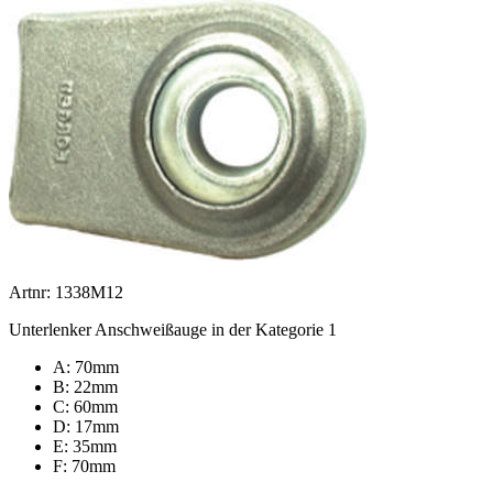
Artnr: 1338M12
Unterlenker Anschweißauge in der Kategorie 1
A: 70mm
B: 22mm
C: 60mm
D: 17mm
E: 35mm
F: 70mm