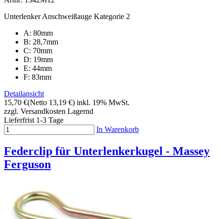
Unterlenker Anschweißauge Kategorie 2
A: 80mm
B: 28,7mm
C: 70mm
D: 19mm
E: 44mm
F: 83mm
Detailansicht
15,70 €
(Netto 13,19 €)
inkl. 19% MwSt.
zzgl. Versandkosten
Lagernd
Lieferfrist 1-3 Tage
In Warenkorb
Federclip für Unterlenkerkugel - Massey
Ferguson