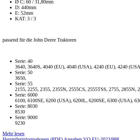
Ø C: 60 / 31,80mm
D: 440mm
E: 52mm
KAT: 3 / 3
passend für die John Deere Traktoren
Serie: 40
3640, 3640S, 4040 (EU), 4040 (USA), 4240 (EU), 4240 (USA
Serie: 50
3650,
Serie: 55
2155, 2255, 2355, 2355N, 2555CS, 2555TSS, 2755, 2855N, 29
Serie: 6000
6100, 6100SE, 6200 (USA), 6200L, 6200SE, 6300 (USA), 630
Serie: 8030
8530
Serie: 9000
9230
Mehr lesen
Herstellerinformationen (PDF)
Angaben VO EU-2023/988