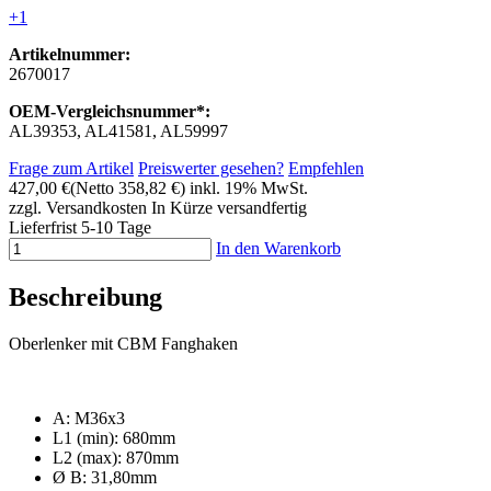
+1
Artikelnummer:
2670017
OEM-Vergleichsnummer*:
AL39353, AL41581, AL59997
Frage zum Artikel
Preiswerter gesehen?
Empfehlen
427,00 €
(Netto 358,82 €)
inkl. 19% MwSt.
zzgl. Versandkosten
In Kürze versandfertig
Lieferfrist 5-10 Tage
In den Warenkorb
Beschreibung
Oberlenker mit CBM Fanghaken
A: M36x3
L1 (min): 680mm
L2 (max): 870mm
Ø B: 31,80mm