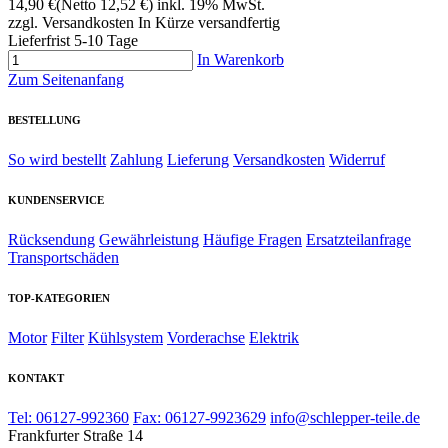
14,90 €
(Netto 12,52 €)
inkl. 19% MwSt.
zzgl. Versandkosten
In Kürze versandfertig
Lieferfrist 5-10 Tage
In Warenkorb
Zum Seitenanfang
BESTELLUNG
So wird bestellt
Zahlung
Lieferung
Versandkosten
Widerruf
KUNDENSERVICE
Rücksendung
Gewährleistung
Häufige Fragen
Ersatzteilanfrage
Transportschäden
TOP-KATEGORIEN
Motor
Filter
Kühlsystem
Vorderachse
Elektrik
KONTAKT
Tel: 06127-992360
Fax: 06127-9923629
info@schlepper-teile.de
Frankfurter Straße 14