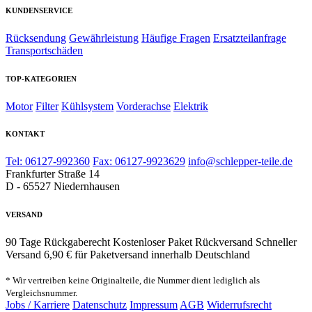
KUNDENSERVICE
Rücksendung
Gewährleistung
Häufige Fragen
Ersatzteilanfrage
Transportschäden
TOP-KATEGORIEN
Motor
Filter
Kühlsystem
Vorderachse
Elektrik
KONTAKT
Tel: 06127-992360
Fax: 06127-9923629
info@schlepper-teile.de
Frankfurter Straße 14
D - 65527 Niedernhausen
VERSAND
90 Tage Rückgaberecht
Kostenloser Paket Rückversand
Schneller
Versand
6,90 € für Paketversand innerhalb Deutschland
* Wir vertreiben keine Originalteile, die Nummer dient lediglich als
Vergleichsnummer.
Jobs / Karriere
Datenschutz
Impressum
AGB
Widerrufsrecht