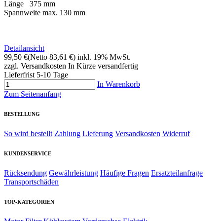
Länge
375 mm
Spannweite max.
130 mm
Detailansicht
99,50 €
(Netto 83,61 €)
inkl. 19% MwSt.
zzgl. Versandkosten
In Kürze versandfertig
Lieferfrist 5-10 Tage
In Warenkorb
Zum Seitenanfang
BESTELLUNG
So wird bestellt
Zahlung
Lieferung
Versandkosten
Widerruf
KUNDENSERVICE
Rücksendung
Gewährleistung
Häufige Fragen
Ersatzteilanfrage
Transportschäden
TOP-KATEGORIEN