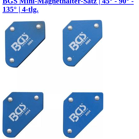
BGS Mini-Magnethalter-Satz | 45° - 90° -
135° | 4-tlg.