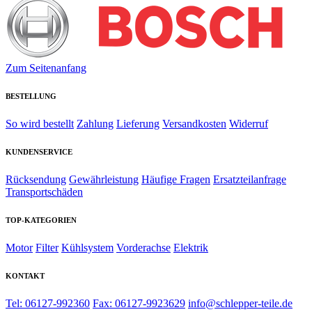
Zum Seitenanfang
BESTELLUNG
So wird bestellt
Zahlung
Lieferung
Versandkosten
Widerruf
KUNDENSERVICE
Rücksendung
Gewährleistung
Häufige Fragen
Ersatzteilanfrage
Transportschäden
TOP-KATEGORIEN
Motor
Filter
Kühlsystem
Vorderachse
Elektrik
KONTAKT
Tel: 06127-992360
Fax: 06127-9923629
info@schlepper-teile.de