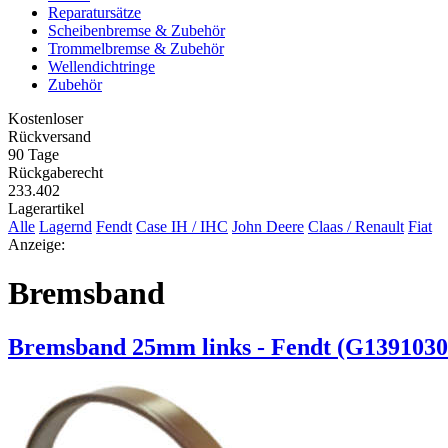
Reparatursätze
Scheibenbremse & Zubehör
Trommelbremse & Zubehör
Wellendichtringe
Zubehör
Kostenloser
Rückversand
90 Tage
Rückgaberecht
233.402
Lagerartikel
Alle
Lagernd
Fendt
Case IH / IHC
John Deere
Claas / Renault
Fiat
Anzeige:
Bremsband
Bremsband 25mm links - Fendt (G1391030