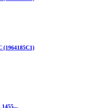
 (1964185C1)
1455...