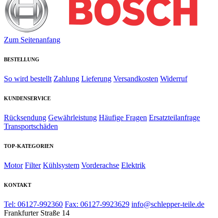
Zum Seitenanfang
BESTELLUNG
So wird bestellt
Zahlung
Lieferung
Versandkosten
Widerruf
KUNDENSERVICE
Rücksendung
Gewährleistung
Häufige Fragen
Ersatzteilanfrage
Transportschäden
TOP-KATEGORIEN
Motor
Filter
Kühlsystem
Vorderachse
Elektrik
KONTAKT
Tel: 06127-992360
Fax: 06127-9923629
info@schlepper-teile.de
Frankfurter Straße 14