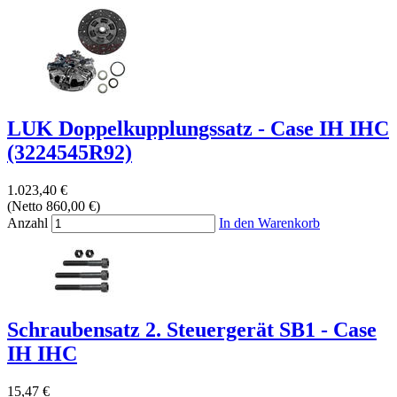
LUK Doppelkupplungssatz - Case IH IHC
(3224545R92)
1.023,40 €
(Netto 860,00 €)
Anzahl
In den Warenkorb
Schraubensatz 2. Steuergerät SB1 - Case
IH IHC
15,47 €