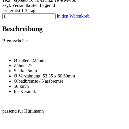
19,94 €
(Netto 16,76 €)
inkl. 19% MwSt.
zzgl. Versandkosten
Lagernd
Lieferfrist 1-3 Tage
In den Warenkorb
Beschreibung
Bremsscheibe
Ø außen: 224mm
Zähne: 27
Stärke: 5mm
Ø Verzahnung: 53,35 x 60,60mm
Ölbadbremse / Nassbremse
50 km/h
für Keramik
passend für Hürlimann