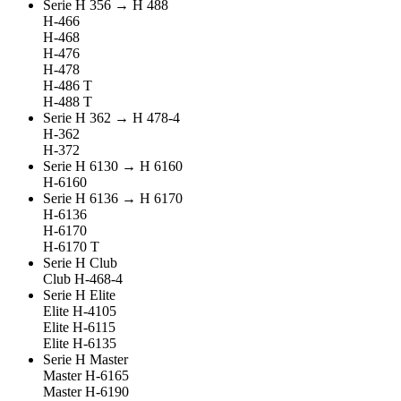
Serie H 356 → H 488
H-466
H-468
H-476
H-478
H-486 T
H-488 T
Serie H 362 → H 478-4
H-362
H-372
Serie H 6130 → H 6160
H-6160
Serie H 6136 → H 6170
H-6136
H-6170
H-6170 T
Serie H Club
Club H-468-4
Serie H Elite
Elite H-4105
Elite H-6115
Elite H-6135
Serie H Master
Master H-6165
Master H-6190