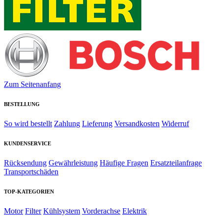
Zum Seitenanfang
BESTELLUNG
So wird bestellt
Zahlung
Lieferung
Versandkosten
Widerruf
KUNDENSERVICE
Rücksendung
Gewährleistung
Häufige Fragen
Ersatzteilanfrage
Transportschäden
TOP-KATEGORIEN
Motor
Filter
Kühlsystem
Vorderachse
Elektrik