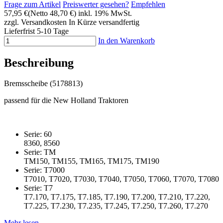
Frage zum Artikel
Preiswerter gesehen?
Empfehlen
57,95 €
(Netto 48,70 €)
inkl. 19% MwSt.
zzgl. Versandkosten
In Kürze versandfertig
Lieferfrist 5-10 Tage
In den Warenkorb
Beschreibung
Bremsscheibe (5178813)
passend für die New Holland Traktoren
Serie: 60
8360, 8560
Serie: TM
TM150, TM155, TM165, TM175, TM190
Serie: T7000
T7010, T7020, T7030, T7040, T7050, T7060, T7070, T7080
Serie: T7
T7.170, T7.175, T7.185, T7.190, T7.200, T7.210, T7.220,
T7.225, T7.230, T7.235, T7.245, T7.250, T7.260, T7.270
Mehr lesen