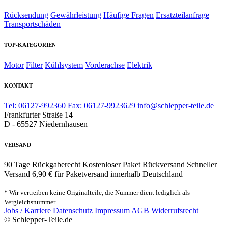
Rücksendung
Gewährleistung
Häufige Fragen
Ersatzteilanfrage
Transportschäden
TOP-KATEGORIEN
Motor
Filter
Kühlsystem
Vorderachse
Elektrik
KONTAKT
Tel: 06127-992360
Fax: 06127-9923629
info@schlepper-teile.de
Frankfurter Straße 14
D - 65527 Niedernhausen
VERSAND
90 Tage Rückgaberecht
Kostenloser Paket Rückversand
Schneller
Versand
6,90 € für Paketversand innerhalb Deutschland
* Wir vertreiben keine Originalteile, die Nummer dient lediglich als
Vergleichsnummer.
Jobs / Karriere
Datenschutz
Impressum
AGB
Widerrufsrecht
© Schlepper-Teile.de