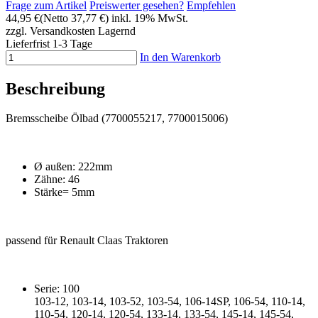
Frage zum Artikel
Preiswerter gesehen?
Empfehlen
44,95 €
(Netto 37,77 €)
inkl. 19% MwSt.
zzgl. Versandkosten
Lagernd
Lieferfrist 1-3 Tage
In den Warenkorb
Beschreibung
Bremsscheibe Ölbad (
7700055217, 7700015006
)
Ø außen: 222mm
Zähne: 46
Stärke= 5mm
passend für Renault Claas Traktoren
Serie: 100
103-12, 103-14, 103-52, 103-54, 106-14SP, 106-54, 110-14,
110-54, 120-14, 120-54, 133-14, 133-54, 145-14, 145-54,