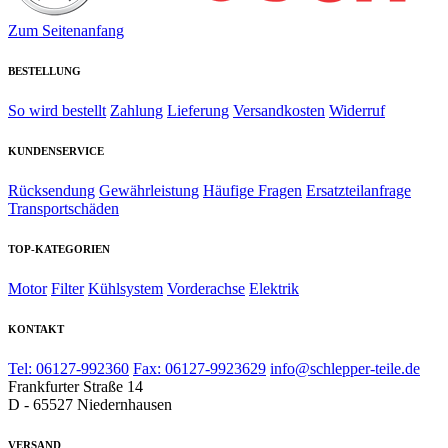
Zum Seitenanfang
BESTELLUNG
So wird bestellt
Zahlung
Lieferung
Versandkosten
Widerruf
KUNDENSERVICE
Rücksendung
Gewährleistung
Häufige Fragen
Ersatzteilanfrage
Transportschäden
TOP-KATEGORIEN
Motor
Filter
Kühlsystem
Vorderachse
Elektrik
KONTAKT
Tel: 06127-992360
Fax: 06127-9923629
info@schlepper-teile.de
Frankfurter Straße 14
D - 65527 Niedernhausen
VERSAND