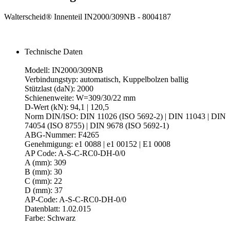
Walterscheid® Innenteil IN2000/309NB - 8004187
Technische Daten
Modell: IN2000/309NB
Verbindungstyp: automatisch, Kuppelbolzen ballig
Stützlast (daN): 2000
Schienenweite: W=309/30/22 mm
D-Wert (kN): 94,1 | 120,5
Norm DIN/ISO: DIN 11026 (ISO 5692-2) | DIN 11043 | DIN
74054 (ISO 8755) | DIN 9678 (ISO 5692-1)
ABG-Nummer: F4265
Genehmigung: e1 0088 | e1 00152 | E1 0008
AP Code: A-S-C-RC0-DH-0/0
A (mm): 309
B (mm): 30
C (mm): 22
D (mm): 37
AP-Code: A-S-C-RC0-DH-0/0
Datenblatt: 1.02.015
Farbe: Schwarz