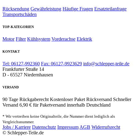
Rücksendung
Gewährleistung
Häufige Fragen
Ersatzteilanfrage
Transportschäden
TOP-KATEGORIEN
Motor
Filter
Kühlsystem
Vorderachse
Elektrik
KONTAKT
Tel: 06127-992360
Fax: 06127-9923629
info@schlepper-teile.de
Frankfurter Straße 14
D - 65527 Niedernhausen
VERSAND
90 Tage Rückgaberecht
Kostenloser Paket Rückversand
Schneller
Versand
6,90 € für Paketversand innerhalb Deutschland
* Wir vertreiben keine Originalteile, die Nummer dient lediglich als
Vergleichsnummer.
Jobs / Karriere
Datenschutz
Impressum
AGB
Widerrufsrecht
© Schlepper-Teile.de