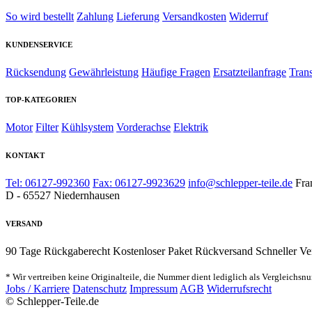
So wird bestellt
Zahlung
Lieferung
Versandkosten
Widerruf
KUNDENSERVICE
Rücksendung
Gewährleistung
Häufige Fragen
Ersatzteilanfrage
Tran
TOP-KATEGORIEN
Motor
Filter
Kühlsystem
Vorderachse
Elektrik
KONTAKT
Tel: 06127-992360
Fax: 06127-9923629
info@schlepper-teile.de
Fra
D - 65527 Niedernhausen
VERSAND
90 Tage Rückgaberecht
Kostenloser Paket Rückversand
Schneller Ve
* Wir vertreiben keine Originalteile, die Nummer dient lediglich als Vergleichsn
Jobs / Karriere
Datenschutz
Impressum
AGB
Widerrufsrecht
© Schlepper-Teile.de