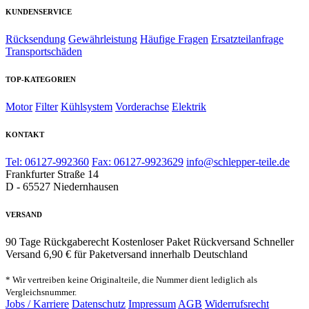
KUNDENSERVICE
Rücksendung
Gewährleistung
Häufige Fragen
Ersatzteilanfrage
Transportschäden
TOP-KATEGORIEN
Motor
Filter
Kühlsystem
Vorderachse
Elektrik
KONTAKT
Tel: 06127-992360
Fax: 06127-9923629
info@schlepper-teile.de
Frankfurter Straße 14
D - 65527 Niedernhausen
VERSAND
90 Tage Rückgaberecht
Kostenloser Paket Rückversand
Schneller
Versand
6,90 € für Paketversand innerhalb Deutschland
* Wir vertreiben keine Originalteile, die Nummer dient lediglich als
Vergleichsnummer.
Jobs / Karriere
Datenschutz
Impressum
AGB
Widerrufsrecht