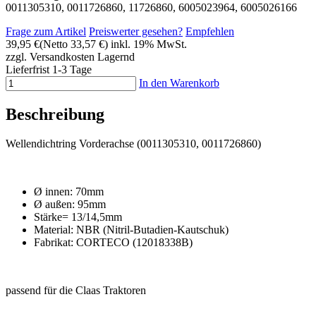
0011305310, 0011726860, 11726860, 6005023964, 6005026166
Frage zum Artikel
Preiswerter gesehen?
Empfehlen
39,95 €
(Netto 33,57 €)
inkl. 19% MwSt.
zzgl. Versandkosten
Lagernd
Lieferfrist 1-3 Tage
In den Warenkorb
Beschreibung
Wellendichtring Vorderachse (0011305310, 0011726860)
Ø innen: 70mm
Ø außen: 95mm
Stärke= 13/14,5mm
Material: NBR (Nitril-Butadien-Kautschuk)
Fabrikat: CORTECO (12018338B)
passend für die Claas Traktoren