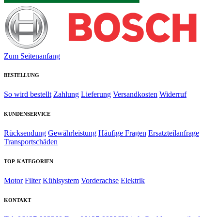
Zum Seitenanfang
BESTELLUNG
So wird bestellt
Zahlung
Lieferung
Versandkosten
Widerruf
KUNDENSERVICE
Rücksendung
Gewährleistung
Häufige Fragen
Ersatzteilanfrage
Transportschäden
TOP-KATEGORIEN
Motor
Filter
Kühlsystem
Vorderachse
Elektrik
KONTAKT