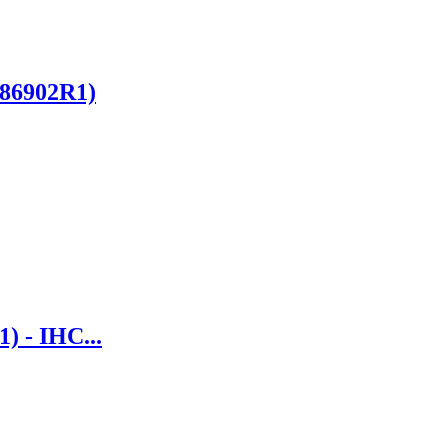
786902R1)
) - IHC...