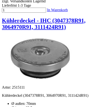
zzgl. Versandkosten
Lagernd
Lieferfrist 1-3 Tage
In Warenkorb
Kühlerdeckel - IHC (3047378R91,
3064970R91, 3111424R91)
Artnr: 2515111
Kühlerdeckel (3047378R91, 3064970R91, 3111424R91)
Ø außen: 70mm