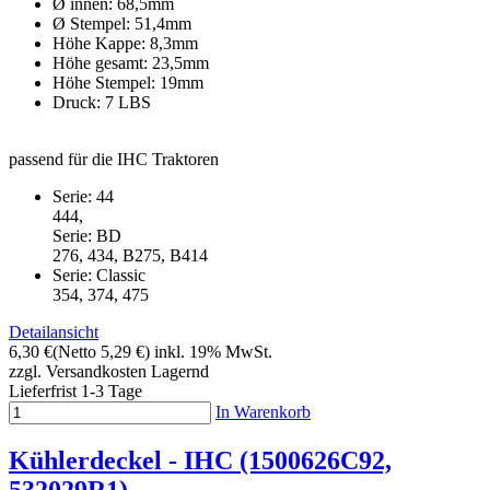
Ø innen: 68,5mm
Ø Stempel: 51,4mm
Höhe Kappe: 8,3mm
Höhe gesamt: 23,5mm
Höhe Stempel: 19mm
Druck: 7 LBS
passend für die IHC Traktoren
Serie: 44
444,
Serie: BD
276, 434, B275, B414
Serie: Classic
354, 374, 475
Detailansicht
6,30 €
(Netto 5,29 €)
inkl. 19% MwSt.
zzgl. Versandkosten
Lagernd
Lieferfrist 1-3 Tage
In Warenkorb
Kühlerdeckel - IHC (1500626C92,
532029R1)