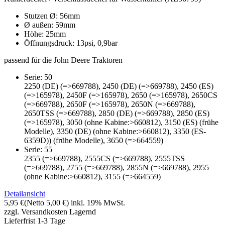
Stutzen Ø: 56mm
Ø außen: 59mm
Höhe: 25mm
Öffnungsdruck: 13psi, 0,9bar
passend für die John Deere Traktoren
Serie: 50
2250 (DE) (=>669788), 2450 (DE) (=>669788), 2450 (ES)
(=>165978), 2450F (=>165978), 2650 (=>165978), 2650CS
(=>669788), 2650F (=>165978), 2650N (=>669788),
2650TSS (=>669788), 2850 (DE) (=>669788), 2850 (ES)
(=>165978), 3050 (ohne Kabine:>660812), 3150 (ES) (frühe
Modelle), 3350 (DE) (ohne Kabine:>660812), 3350 (ES-
6359D)) (frühe Modelle), 3650 (=>664559)
Serie: 55
2355 (=>669788), 2555CS (=>669788), 2555TSS
(=>669788), 2755 (=>669788), 2855N (=>669788), 2955
(ohne Kabine:>660812), 3155 (=>664559)
Detailansicht
5,95 €
(Netto 5,00 €)
inkl. 19% MwSt.
zzgl. Versandkosten
Lagernd
Lieferfrist 1-3 Tage