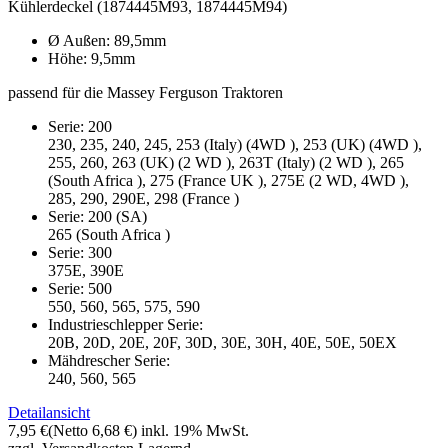
Kühlerdeckel (1874445M93, 1874445M94)
Ø Außen: 89,5mm
Höhe: 9,5mm
passend für die Massey Ferguson Traktoren
Serie: 200
230, 235, 240, 245, 253 (Italy) (4WD ), 253 (UK) (4WD ),
255, 260, 263 (UK) (2 WD ), 263T (Italy) (2 WD ), 265
(South Africa ), 275 (France UK ), 275E (2 WD, 4WD ),
285, 290, 290E, 298 (France )
Serie: 200 (SA)
265 (South Africa )
Serie: 300
375E, 390E
Serie: 500
550, 560, 565, 575, 590
Industrieschlepper Serie:
20B, 20D, 20E, 20F, 30D, 30E, 30H, 40E, 50E, 50EX
Mähdrescher Serie:
240, 560, 565
Detailansicht
7,95 €
(Netto 6,68 €)
inkl. 19% MwSt.