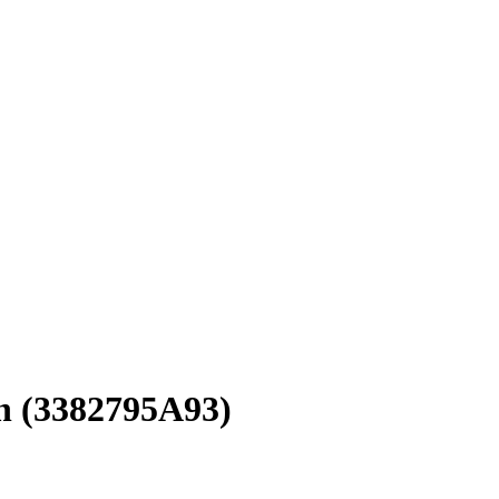
n (3382795A93)