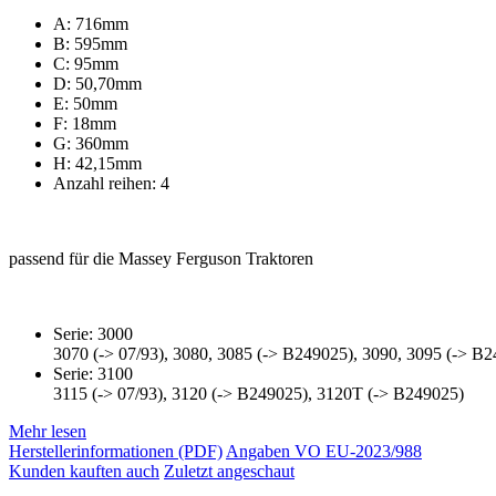
A: 716mm
B: 595mm
C: 95mm
D: 50,70mm
E: 50mm
F: 18mm
G: 360mm
H: 42,15mm
Anzahl reihen: 4
passend für die Massey Ferguson Traktoren
Serie: 3000
3070 (-> 07/93), 3080, 3085 (-> B249025), 3090, 3095 (-> B
Serie: 3100
3115 (-> 07/93), 3120 (-> B249025), 3120T (-> B249025)
Mehr lesen
Herstellerinformationen (PDF)
Angaben VO EU-2023/988
Kunden kauften auch
Zuletzt angeschaut