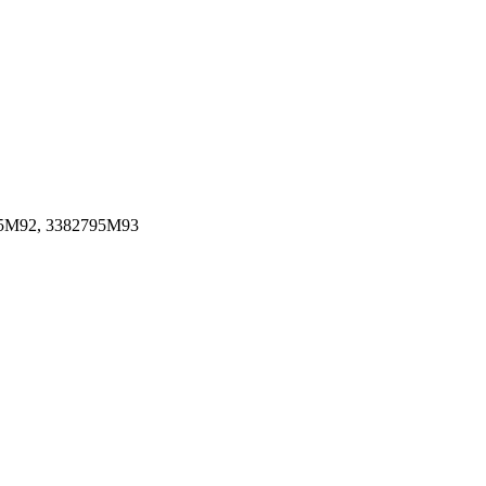
95M92, 3382795M93