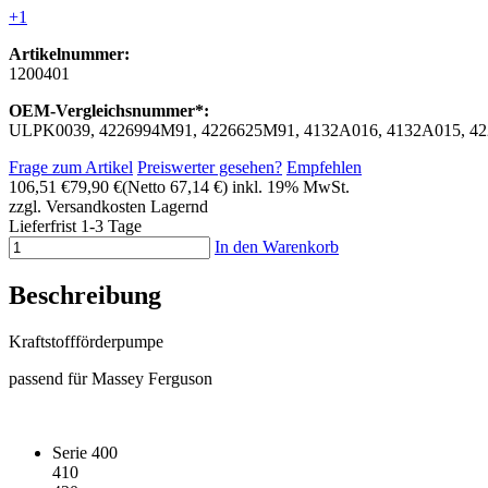
+1
Artikelnummer:
1200401
OEM-Vergleichsnummer*:
ULPK0039, 4226994M91, 4226625M91, 4132A016, 4132A015, 4
Frage zum Artikel
Preiswerter gesehen?
Empfehlen
106,51 €
79,90 €
(Netto 67,14 €)
inkl. 19% MwSt.
zzgl. Versandkosten
Lagernd
Lieferfrist 1-3 Tage
In den Warenkorb
Beschreibung
Kraftstoffförderpumpe
passend für Massey Ferguson
Serie 400
410