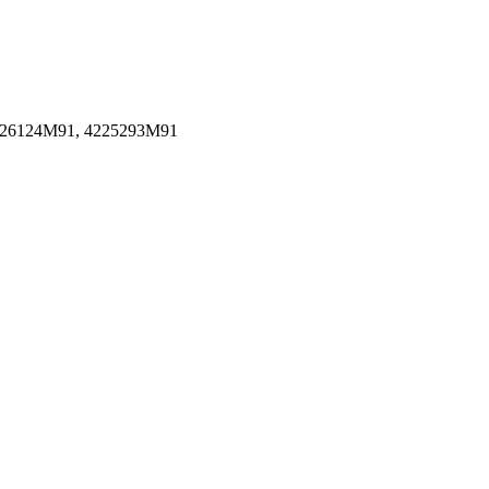
226124M91, 4225293M91