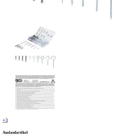
+3
Auslaufartikel