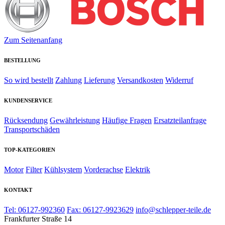
Zum Seitenanfang
BESTELLUNG
So wird bestellt
Zahlung
Lieferung
Versandkosten
Widerruf
KUNDENSERVICE
Rücksendung
Gewährleistung
Häufige Fragen
Ersatzteilanfrage
Transportschäden
TOP-KATEGORIEN
Motor
Filter
Kühlsystem
Vorderachse
Elektrik
KONTAKT
Tel: 06127-992360
Fax: 06127-9923629
info@schlepper-teile.de
Frankfurter Straße 14