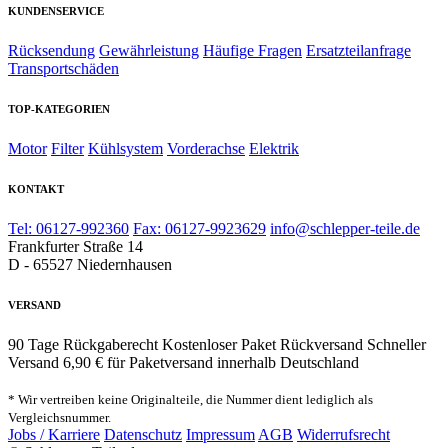
KUNDENSERVICE
Rücksendung
Gewährleistung
Häufige Fragen
Ersatzteilanfrage
Transportschäden
TOP-KATEGORIEN
Motor
Filter
Kühlsystem
Vorderachse
Elektrik
KONTAKT
Tel: 06127-992360
Fax: 06127-9923629
info@schlepper-teile.de
Frankfurter Straße 14
D - 65527 Niedernhausen
VERSAND
90 Tage Rückgaberecht
Kostenloser Paket Rückversand
Schneller
Versand
6,90 € für Paketversand innerhalb Deutschland
* Wir vertreiben keine Originalteile, die Nummer dient lediglich als
Vergleichsnummer.
Jobs / Karriere
Datenschutz
Impressum
AGB
Widerrufsrecht