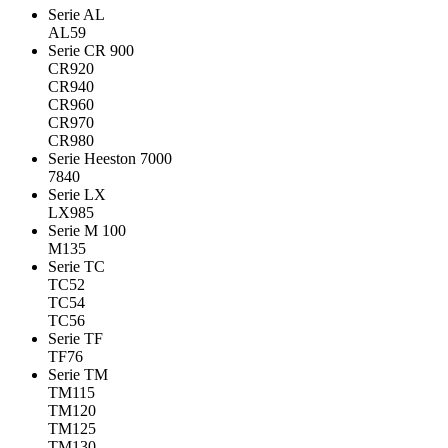
Serie AL
AL59
Serie CR 900
CR920
CR940
CR960
CR970
CR980
Serie Heeston 7000
7840
Serie LX
LX985
Serie M 100
M135
Serie TC
TC52
TC54
TC56
Serie TF
TF76
Serie TM
TM115
TM120
TM125
TM130