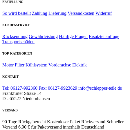
BESTELLUNG
So wird bestellt
Zahlung
Lieferung
Versandkosten
Widerruf
KUNDENSERVICE
Rücksendung
Gewährleistung
Häufige Fragen
Ersatzteilanfrage
Transportschäden
TOP-KATEGORIEN
Motor
Filter
Kühlsystem
Vorderachse
Elektrik
KONTAKT
Tel: 06127-992360
Fax: 06127-9923629
info@schlepper-teile.de
Frankfurter Straße 14
D - 65527 Niedernhausen
VERSAND
90 Tage Rückgaberecht
Kostenloser Paket Rückversand
Schneller
Versand
6,90 € für Paketversand innerhalb Deutschland