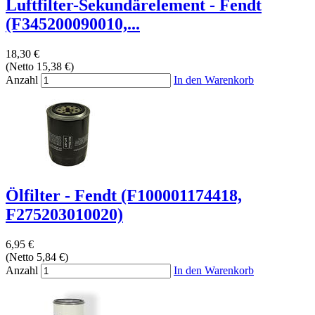
Luftfilter-Sekundärelement - Fendt
(F345200090010,...
18,30 €
(Netto 15,38 €)
Anzahl
In den Warenkorb
Ölfilter - Fendt (F100001174418,
F275203010020)
6,95 €
(Netto 5,84 €)
Anzahl
In den Warenkorb