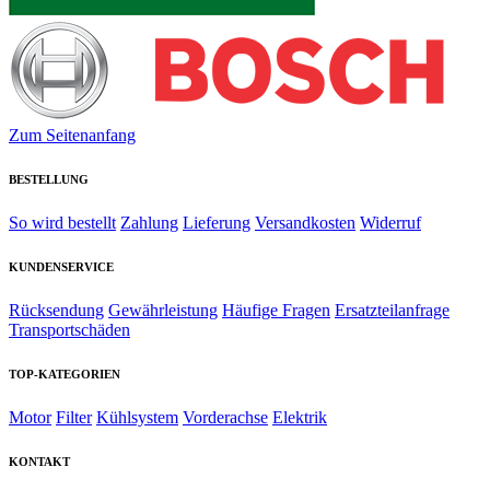
Zum Seitenanfang
BESTELLUNG
So wird bestellt
Zahlung
Lieferung
Versandkosten
Widerruf
KUNDENSERVICE
Rücksendung
Gewährleistung
Häufige Fragen
Ersatzteilanfrage
Transportschäden
TOP-KATEGORIEN
Motor
Filter
Kühlsystem
Vorderachse
Elektrik
KONTAKT