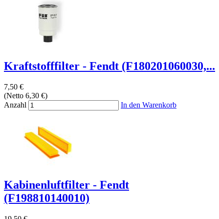
Kraftstofffilter - Fendt (F180201060030,...
7,50 €
(Netto 6,30 €)
Anzahl
In den Warenkorb
Kabinenluftfilter - Fendt
(F198810140010)
19,50 €