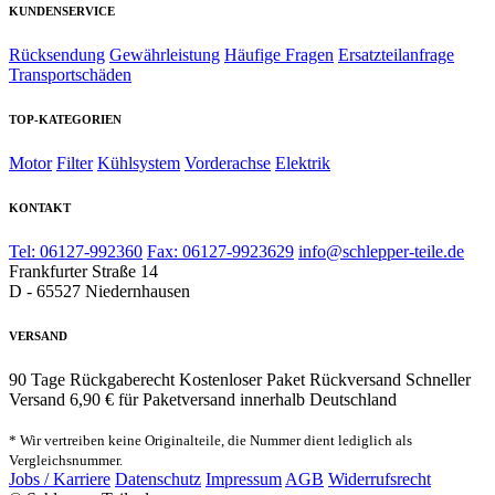
KUNDENSERVICE
Rücksendung
Gewährleistung
Häufige Fragen
Ersatzteilanfrage
Transportschäden
TOP-KATEGORIEN
Motor
Filter
Kühlsystem
Vorderachse
Elektrik
KONTAKT
Tel: 06127-992360
Fax: 06127-9923629
info@schlepper-teile.de
Frankfurter Straße 14
D - 65527 Niedernhausen
VERSAND
90 Tage Rückgaberecht
Kostenloser Paket Rückversand
Schneller
Versand
6,90 € für Paketversand innerhalb Deutschland
* Wir vertreiben keine Originalteile, die Nummer dient lediglich als
Vergleichsnummer.
Jobs / Karriere
Datenschutz
Impressum
AGB
Widerrufsrecht