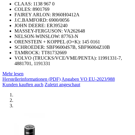
CLAAS: 1138 967 0
COLES: 8901769
FAIREY ARLON: R960H0412A
J.C.BAMFORD: 6900/0056
JOHN DEERE: ER395240
MASSEY-FERGUSON: VA262648
NELSON-WINSLOW: 87763-N
ORENSTEIN + KOPPEL (O+K): 145 0161
SCHROEDER: SBF96004S7B, SBF96004Z10B
TAMROCK: TT81732669
VOLVO (TRUCKS/VCE/VME/PENTA): 11991331-7,
4881701, 1191331
Mehr lesen
Herstellerinformationen (PDF)
Angaben VO EU-2023/988
Kunden kauften auch
Zuletzt angeschaut