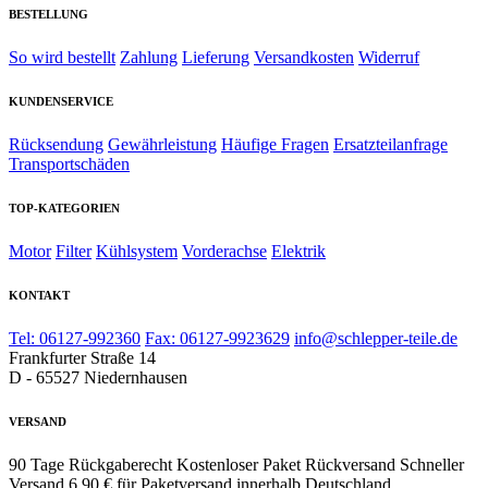
BESTELLUNG
So wird bestellt
Zahlung
Lieferung
Versandkosten
Widerruf
KUNDENSERVICE
Rücksendung
Gewährleistung
Häufige Fragen
Ersatzteilanfrage
Transportschäden
TOP-KATEGORIEN
Motor
Filter
Kühlsystem
Vorderachse
Elektrik
KONTAKT
Tel: 06127-992360
Fax: 06127-9923629
info@schlepper-teile.de
Frankfurter Straße 14
D - 65527 Niedernhausen
VERSAND
90 Tage Rückgaberecht
Kostenloser Paket Rückversand
Schneller
Versand
6,90 € für Paketversand innerhalb Deutschland