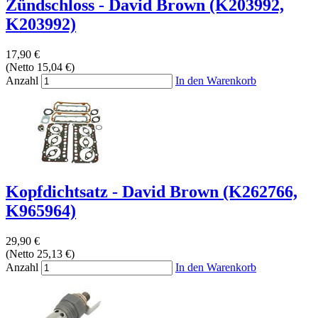
Zündschloss - David Brown (K203992,
K203992)
17,90 €
(Netto 15,04 €)
Anzahl
In den Warenkorb
Kopfdichtsatz - David Brown (K262766,
K965964)
29,90 €
(Netto 25,13 €)
Anzahl
In den Warenkorb