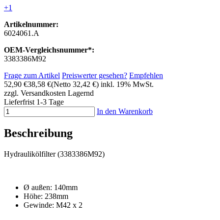
+1
Artikelnummer:
6024061.A
OEM-Vergleichsnummer*:
3383386M92
Frage zum Artikel
Preiswerter gesehen?
Empfehlen
52,90 €
38,58 €
(Netto 32,42 €)
inkl. 19% MwSt.
zzgl. Versandkosten
Lagernd
Lieferfrist 1-3 Tage
In den Warenkorb
Beschreibung
Hydraulikölfilter (3383386M92)
Ø außen: 140mm
Höhe: 238mm
Gewinde: M42 x 2