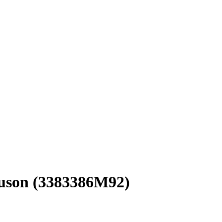
guson (3383386M92)