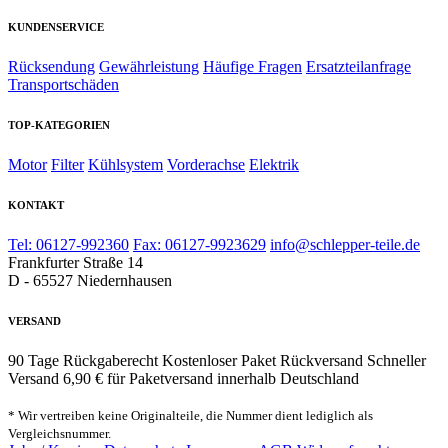
KUNDENSERVICE
Rücksendung
Gewährleistung
Häufige Fragen
Ersatzteilanfrage
Transportschäden
TOP-KATEGORIEN
Motor
Filter
Kühlsystem
Vorderachse
Elektrik
KONTAKT
Tel: 06127-992360
Fax: 06127-9923629
info@schlepper-teile.de
Frankfurter Straße 14
D - 65527 Niedernhausen
VERSAND
90 Tage Rückgaberecht
Kostenloser Paket Rückversand
Schneller
Versand
6,90 € für Paketversand innerhalb Deutschland
* Wir vertreiben keine Originalteile, die Nummer dient lediglich als
Vergleichsnummer.