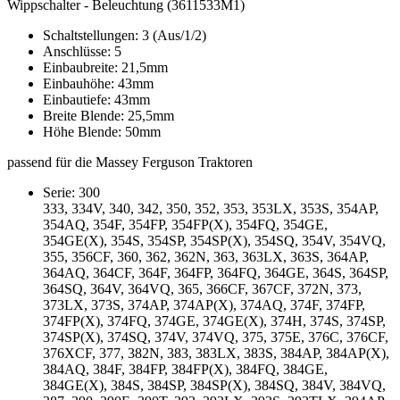
Wippschalter - Beleuchtung (3611533M1)
Schaltstellungen: 3 (Aus/1/2)
Anschlüsse: 5
Einbaubreite: 21,5mm
Einbauhöhe: 43mm
Einbautiefe: 43mm
Breite Blende: 25,5mm
Höhe Blende: 50mm
passend für die Massey Ferguson Traktoren
Serie: 300
333, 334V, 340, 342, 350, 352, 353, 353LX, 353S, 354AP,
354AQ, 354F, 354FP, 354FP(X), 354FQ, 354GE,
354GE(X), 354S, 354SP, 354SP(X), 354SQ, 354V, 354VQ,
355, 356CF, 360, 362, 362N, 363, 363LX, 363S, 364AP,
364AQ, 364CF, 364F, 364FP, 364FQ, 364GE, 364S, 364SP,
364SQ, 364V, 364VQ, 365, 366CF, 367CF, 372N, 373,
373LX, 373S, 374AP, 374AP(X), 374AQ, 374F, 374FP,
374FP(X), 374FQ, 374GE, 374GE(X), 374H, 374S, 374SP,
374SP(X), 374SQ, 374V, 374VQ, 375, 375E, 376C, 376CF,
376XCF, 377, 382N, 383, 383LX, 383S, 384AP, 384AP(X),
384AQ, 384F, 384FP, 384FP(X), 384FQ, 384GE,
384GE(X), 384S, 384SP, 384SP(X), 384SQ, 384V, 384VQ,