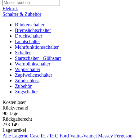
Elektrik
Schalter & Zubehör
Blinkerschalter
Bremslichtschalter
Druckschalter
Lichtschalter
Mehrfunktionsschalter
Schalter
Startschalter - Glühstart
Warnblinkschalter
Wippschalter
Zapfwellenschalter
Zündschloss
Zubehör
Zugschalter
Kostenloser
Rückversand
90 Tage
Rückgaberecht
233.149
Lagerartikel
Alle
Lagernd
Case IH / IHC
Ford
Valtra-Valmet
Massey Ferguson