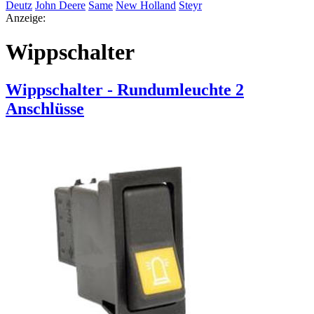
Deutz
John Deere
Same
New Holland
Steyr
Anzeige:
Wippschalter
Wippschalter - Rundumleuchte 2
Anschlüsse