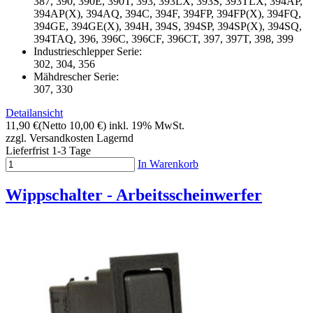
387, 390, 390E, 390T, 393, 393LX, 393S, 393TLX, 394AP,
394AP(X), 394AQ, 394C, 394F, 394FP, 394FP(X), 394FQ,
394GE, 394GE(X), 394H, 394S, 394SP, 394SP(X), 394SQ,
394TAQ, 396, 396C, 396CF, 396CT, 397, 397T, 398, 399
Industrieschlepper Serie:
302, 304, 356
Mähdrescher Serie:
307, 330
Detailansicht
11,90 €
(Netto 10,00 €)
inkl. 19% MwSt.
zzgl. Versandkosten
Lagernd
Lieferfrist 1-3 Tage
In Warenkorb
Wippschalter - Arbeitsscheinwerfer