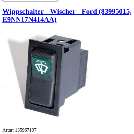
Wippschalter - Wischer - Ford (83995015,
E9NN17N414AA)
Artnr: 135967107