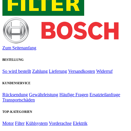
Zum Seitenanfang
BESTELLUNG
So wird bestellt
Zahlung
Lieferung
Versandkosten
Widerruf
KUNDENSERVICE
Rücksendung
Gewährleistung
Häufige Fragen
Ersatzteilanfrage
Transportschäden
TOP-KATEGORIEN
Motor
Filter
Kühlsystem
Vorderachse
Elektrik