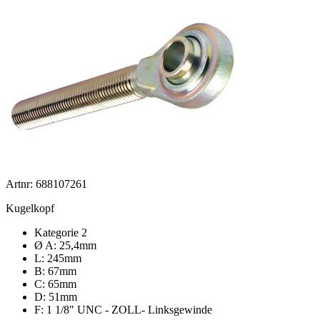
Artnr: 688107261
Kugelkopf
Kategorie 2
Ø A: 25,4mm
L: 245mm
B: 67mm
C: 65mm
D: 51mm
F: 1 1/8" UNC - ZOLL- Linksgewinde