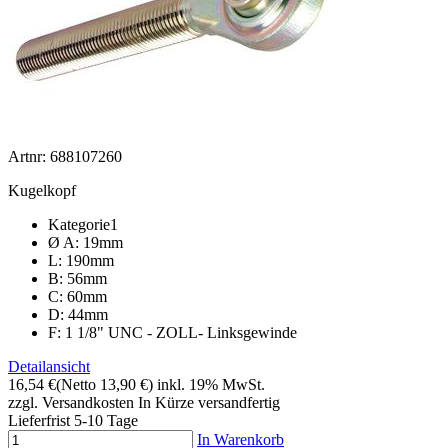
Artnr: 688107260
Kugelkopf
Kategorie1
Ø A: 19mm
L: 190mm
B: 56mm
C: 60mm
D: 44mm
F: 1 1/8" UNC - ZOLL- Linksgewinde
Detailansicht
16,54 €
(Netto 13,90 €)
inkl. 19% MwSt.
zzgl. Versandkosten
In Kürze versandfertig
Lieferfrist 5-10 Tage
In Warenkorb