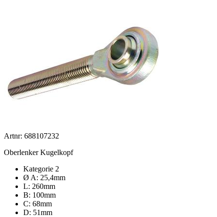
Artnr: 688107232
Oberlenker Kugelkopf
Kategorie 2
Ø A: 25,4mm
L: 260mm
B: 100mm
C: 68mm
D: 51mm