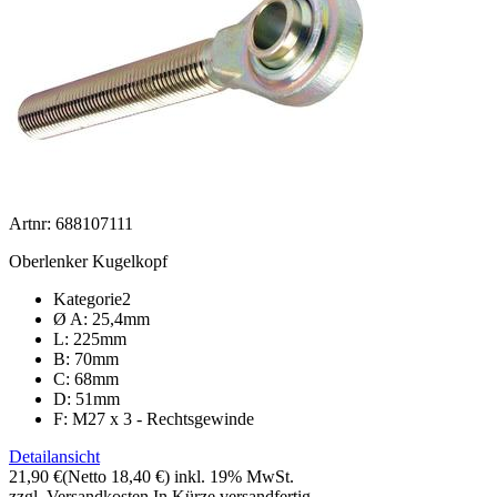
Artnr: 688107111
Oberlenker Kugelkopf
Kategorie2
Ø A: 25,4mm
L: 225mm
B: 70mm
C: 68mm
D: 51mm
F: M27 x 3 - Rechtsgewinde
Detailansicht
21,90 €
(Netto 18,40 €)
inkl. 19% MwSt.
zzgl. Versandkosten
In Kürze versandfertig