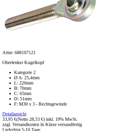
Artnr: 688107121
Oberlenker Kugelkopf
Kategorie 2
Ø A: 25,4mm
L: 220mm
B: 70mm
C: 65mm
D: 51mm
F: M30 x 3 - Rechtsgewinde
Detailansicht
33,95 €
(Netto 28,53 €)
inkl. 19% MwSt.
zzgl. Versandkosten
In Kürze versandfertig
Lieferfrist 5-10 Tage