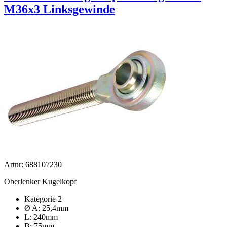
M36x3 Linksgewinde
Artnr: 688107230
Oberlenker Kugelkopf
Kategorie 2
Ø A: 25,4mm
L: 240mm
B: 75mm