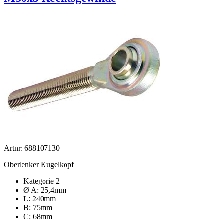
Artnr: 688107130
Oberlenker Kugelkopf
Kategorie 2
Ø A: 25,4mm
L: 240mm
B: 75mm
C: 68mm