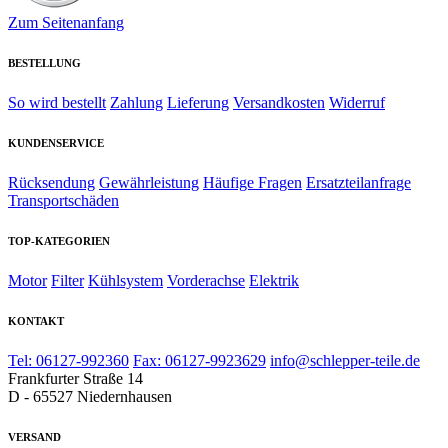
Zum Seitenanfang
BESTELLUNG
So wird bestellt
Zahlung
Lieferung
Versandkosten
Widerruf
KUNDENSERVICE
Rücksendung
Gewährleistung
Häufige Fragen
Ersatzteilanfrage
Transportschäden
TOP-KATEGORIEN
Motor
Filter
Kühlsystem
Vorderachse
Elektrik
KONTAKT
Tel: 06127-992360
Fax: 06127-9923629
info@schlepper-teile.de
Frankfurter Straße 14
D - 65527 Niedernhausen
VERSAND