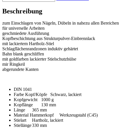
Beschreibung
zum Einschlagen von Nägeln, Dübeln in nahezu allen Bereichen
für universelle Arbeiten
geschmiedete Ausführung
Kopfbeschichtung aus Strukturpulver-Einbrennlack
mit lackiertem Hartholz-Stiel
Schlagflächenrandzonen induktiv gehärtet
Bahn blank geschliffen
mit goldfarben lackierter Stielschutzhülse
mir Ringkeil
abgerundete Kanten
DIN
1041
Farbe Kopf/Köpfe
Schwarz, lackiert
Kopfgewicht
1000 g
Kopflänge
130 mm
Länge
365 mm
Material Hammerkopf
Werkzeugstahl (C45)
Stielart
Hartholz, lackiert
Stiellänge
330 mm