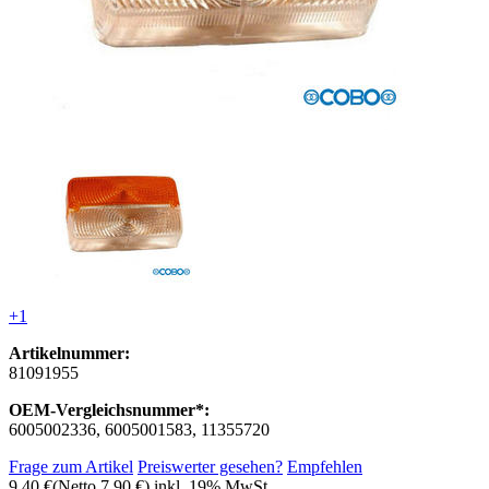
+1
Artikelnummer:
81091955
OEM-Vergleichsnummer*:
6005002336, 6005001583, 11355720
Frage zum Artikel
Preiswerter gesehen?
Empfehlen
9,40 €
(Netto 7,90 €)
inkl. 19% MwSt.