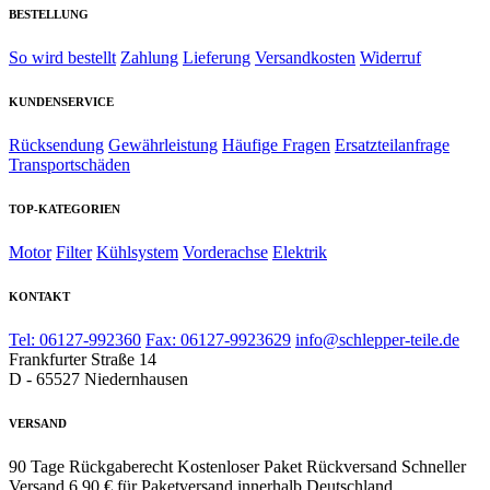
BESTELLUNG
So wird bestellt
Zahlung
Lieferung
Versandkosten
Widerruf
KUNDENSERVICE
Rücksendung
Gewährleistung
Häufige Fragen
Ersatzteilanfrage
Transportschäden
TOP-KATEGORIEN
Motor
Filter
Kühlsystem
Vorderachse
Elektrik
KONTAKT
Tel: 06127-992360
Fax: 06127-9923629
info@schlepper-teile.de
Frankfurter Straße 14
D - 65527 Niedernhausen
VERSAND
90 Tage Rückgaberecht
Kostenloser Paket Rückversand
Schneller
Versand
6,90 € für Paketversand innerhalb Deutschland