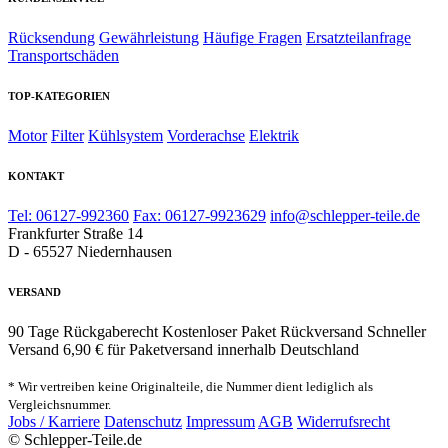
Rücksendung
Gewährleistung
Häufige Fragen
Ersatzteilanfrage
Transportschäden
TOP-KATEGORIEN
Motor
Filter
Kühlsystem
Vorderachse
Elektrik
KONTAKT
Tel: 06127-992360
Fax: 06127-9923629
info@schlepper-teile.de
Frankfurter Straße 14
D - 65527 Niedernhausen
VERSAND
90 Tage Rückgaberecht
Kostenloser Paket Rückversand
Schneller
Versand
6,90 € für Paketversand innerhalb Deutschland
* Wir vertreiben keine Originalteile, die Nummer dient lediglich als
Vergleichsnummer.
Jobs / Karriere
Datenschutz
Impressum
AGB
Widerrufsrecht
© Schlepper-Teile.de