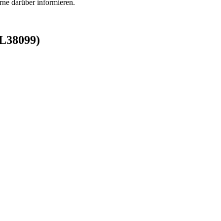
rne darüber informieren.
L38099)