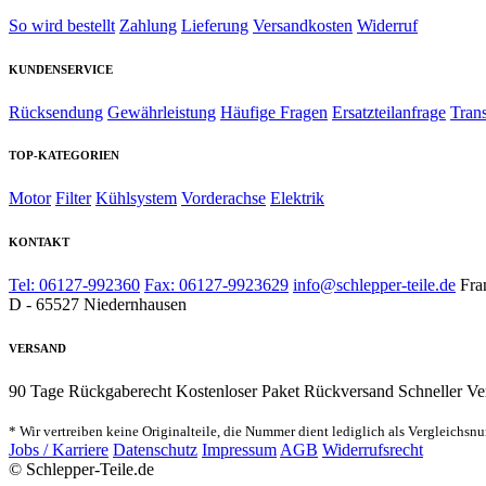
So wird bestellt
Zahlung
Lieferung
Versandkosten
Widerruf
KUNDENSERVICE
Rücksendung
Gewährleistung
Häufige Fragen
Ersatzteilanfrage
Tran
TOP-KATEGORIEN
Motor
Filter
Kühlsystem
Vorderachse
Elektrik
KONTAKT
Tel: 06127-992360
Fax: 06127-9923629
info@schlepper-teile.de
Fra
D - 65527 Niedernhausen
VERSAND
90 Tage Rückgaberecht
Kostenloser Paket Rückversand
Schneller Ve
* Wir vertreiben keine Originalteile, die Nummer dient lediglich als Vergleichsn
Jobs / Karriere
Datenschutz
Impressum
AGB
Widerrufsrecht
© Schlepper-Teile.de