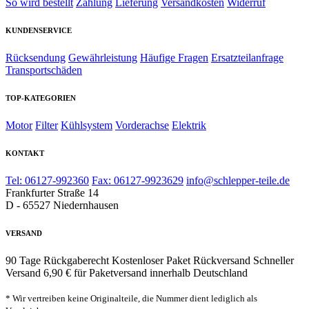
So wird bestellt
Zahlung
Lieferung
Versandkosten
Widerruf
KUNDENSERVICE
Rücksendung
Gewährleistung
Häufige Fragen
Ersatzteilanfrage
Transportschäden
TOP-KATEGORIEN
Motor
Filter
Kühlsystem
Vorderachse
Elektrik
KONTAKT
Tel: 06127-992360
Fax: 06127-9923629
info@schlepper-teile.de
Frankfurter Straße 14
D - 65527 Niedernhausen
VERSAND
90 Tage Rückgaberecht
Kostenloser Paket Rückversand
Schneller
Versand
6,90 € für Paketversand innerhalb Deutschland
* Wir vertreiben keine Originalteile, die Nummer dient lediglich als