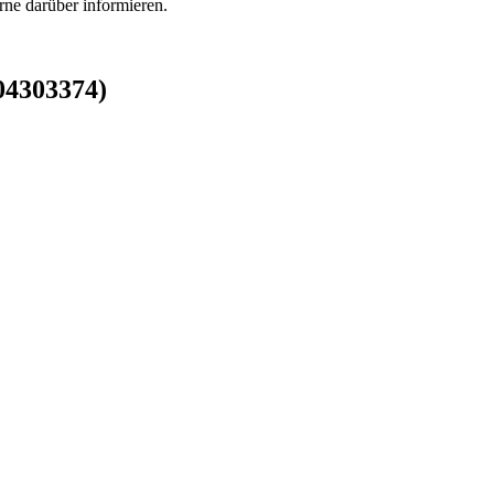
rne darüber informieren.
(04303374)