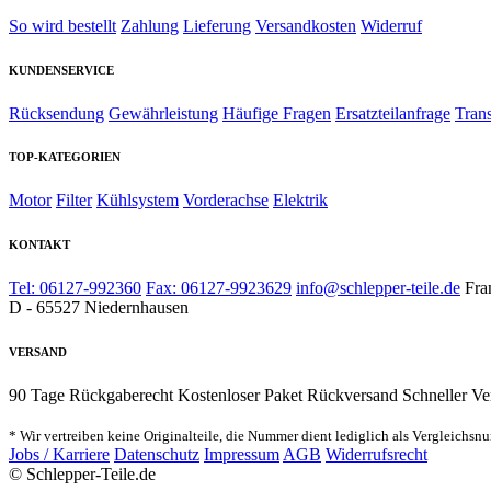
So wird bestellt
Zahlung
Lieferung
Versandkosten
Widerruf
KUNDENSERVICE
Rücksendung
Gewährleistung
Häufige Fragen
Ersatzteilanfrage
Tran
TOP-KATEGORIEN
Motor
Filter
Kühlsystem
Vorderachse
Elektrik
KONTAKT
Tel: 06127-992360
Fax: 06127-9923629
info@schlepper-teile.de
Fra
D - 65527 Niedernhausen
VERSAND
90 Tage Rückgaberecht
Kostenloser Paket Rückversand
Schneller Ve
* Wir vertreiben keine Originalteile, die Nummer dient lediglich als Vergleichsn
Jobs / Karriere
Datenschutz
Impressum
AGB
Widerrufsrecht
© Schlepper-Teile.de